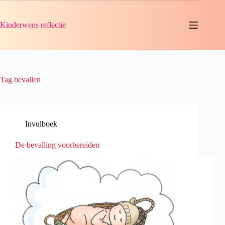
Ga
naar
de
Kinderwens reflectie
inhoud
Tag
bevallen
Invulboek
De bevalling voorbereiden