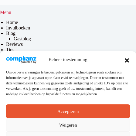
Menu
Home
Invulboeken
Blog
Gastblog
Reviews
Tips
Contact
Beheer toestemming
Over mij
Om de beste ervaringen te bieden, gebruiken wij technologieën zoals cookies om
informatie over je apparaat op te slaan en/of te raadplegen. Door in te stemmen met
Privacy & disclaimer
deze technologieën kunnen wij gegevens zoals surfgedrag of unieke ID's op deze site
verwerken. Als je geen toestemming geeft of uw toestemming intrekt, kan dit een
Privacybeleid
nadelige invloed hebben op bepaalde functies en mogelijkheden.
Disclaimer
Algemene voorwaarden
Accepteren
Hosting
Weigeren