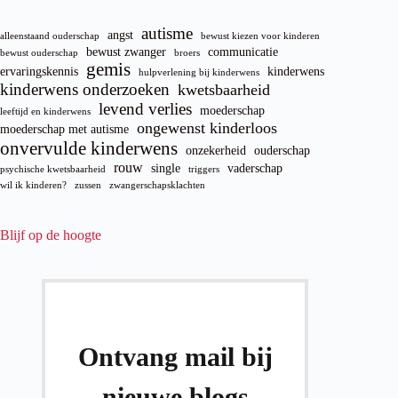
autisme
angst
alleenstaand ouderschap
bewust kiezen voor kinderen
bewust zwanger
communicatie
bewust ouderschap
broers
gemis
ervaringskennis
kinderwens
hulpverlening bij kinderwens
kinderwens onderzoeken
kwetsbaarheid
levend verlies
moederschap
leeftijd en kinderwens
ongewenst kinderloos
moederschap met autisme
onvervulde kinderwens
onzekerheid
ouderschap
rouw
single
vaderschap
psychische kwetsbaarheid
triggers
wil ik kinderen?
zussen
zwangerschapsklachten
Blijf op de hoogte
Ontvang mail bij
nieuwe blogs