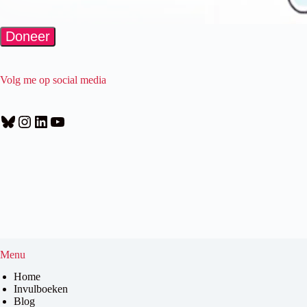
Volg me op social media
Bluesky
Instagram
LinkedIn
YouTube
Menu
Home
Invulboeken
Blog