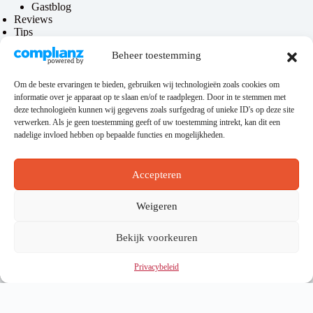
Gastblog
Reviews
Tips
Contact
Beheer toestemming
Over mij
Om de beste ervaringen te bieden, gebruiken wij technologieën zoals cookies om
informatie over je apparaat op te slaan en/of te raadplegen. Door in te stemmen met
Privacy & disclaimer
deze technologieën kunnen wij gegevens zoals surfgedrag of unieke ID's op deze site
verwerken. Als je geen toestemming geeft of uw toestemming intrekt, kan dit een
Privacybeleid
nadelige invloed hebben op bepaalde functies en mogelijkheden.
Disclaimer
Algemene voorwaarden
Accepteren
Hosting
Weigeren
Bekijk voorkeuren
Deze website loopt via
KeurigOnline
. Zoek je nog een
betrouwbare hostingprovider? Zie dan
deze link
.
Privacybeleid
Copyright © 2026 - WordPress thema door
CreativeThemes
Selecteer de valuta waarin je wilt doneren. Als dit anders is dan de
standaardvaluta, wordt het bedrag automatisch omgewisseld.