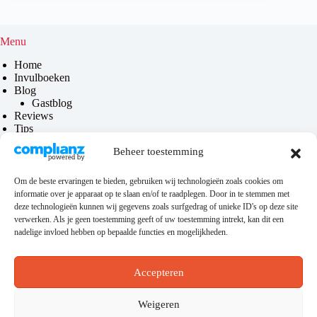
Menu
Home
Invulboeken
Blog
Gastblog
Reviews
Tips
Contact
Beheer toestemming
Over mij
Om de beste ervaringen te bieden, gebruiken wij technologieën zoals cookies om
informatie over je apparaat op te slaan en/of te raadplegen. Door in te stemmen met
Privacy & disclaimer
deze technologieën kunnen wij gegevens zoals surfgedrag of unieke ID's op deze site
verwerken. Als je geen toestemming geeft of uw toestemming intrekt, kan dit een
Privacybeleid
nadelige invloed hebben op bepaalde functies en mogelijkheden.
Disclaimer
Algemene voorwaarden
Accepteren
Hosting
Weigeren