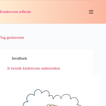
Ga
naar
de
Kinderwens reflectie
inhoud
Tag
gezinsvorm
Invulboek
Je tweede kinderwens onderzoeken