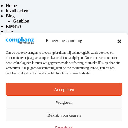
Home
Invulboeken
Blog
Gastblog
Reviews
Tips
Contact
Beheer toestemming
Over mij
Om de beste ervaringen te bieden, gebruiken wij technologieën zoals cookies om
informatie over je apparaat op te slaan en/of te raadplegen. Door in te stemmen met
Privacy & disclaimer
deze technologieën kunnen wij gegevens zoals surfgedrag of unieke ID's op deze site
verwerken. Als je geen toestemming geeft of uw toestemming intrekt, kan dit een
Privacybeleid
nadelige invloed hebben op bepaalde functies en mogelijkheden.
Disclaimer
Algemene voorwaarden
Accepteren
Hosting
Weigeren
Bekijk voorkeuren
Deze website loopt via
KeurigOnline
. Zoek je nog een
betrouwbare hostingprovider? Zie dan
deze link
.
Privacybeleid