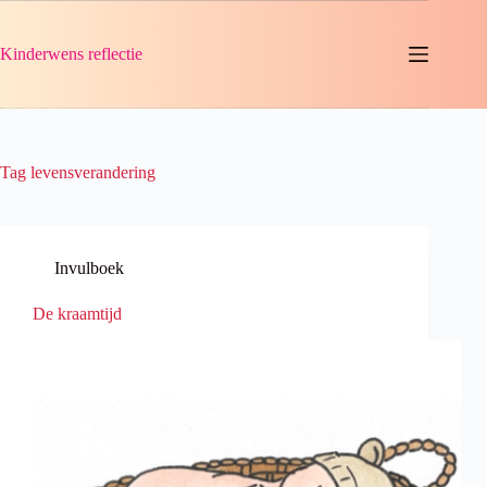
Ga
naar
de
Kinderwens reflectie
inhoud
Tag
levensverandering
Invulboek
De kraamtijd