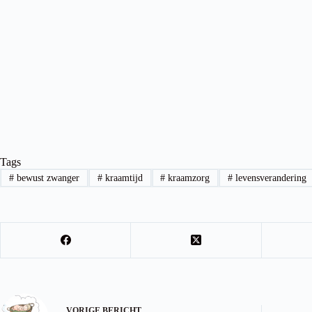
Tags
#
bewust zwanger
#
kraamtijd
#
kraamzorg
#
levensverandering
VORIGE
BERICHT