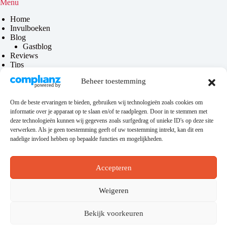
Menu
Home
Invulboeken
Blog
Gastblog
Reviews
Tips
Contact
Beheer toestemming
Over mij
Om de beste ervaringen te bieden, gebruiken wij technologieën zoals cookies om
informatie over je apparaat op te slaan en/of te raadplegen. Door in te stemmen met
Privacy & disclaimer
deze technologieën kunnen wij gegevens zoals surfgedrag of unieke ID's op deze site
verwerken. Als je geen toestemming geeft of uw toestemming intrekt, kan dit een
Privacybeleid
nadelige invloed hebben op bepaalde functies en mogelijkheden.
Disclaimer
Algemene voorwaarden
Accepteren
Hosting
Weigeren
Bekijk voorkeuren
Deze website loopt via
KeurigOnline
. Zoek je nog een