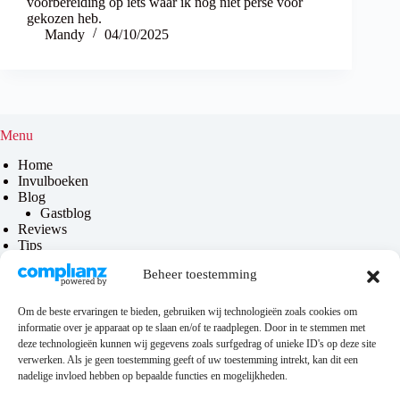
voorbereiding op iets waar ik nog niet perse voor
gekozen heb.
Mandy
04/10/2025
Menu
Home
Invulboeken
Blog
Gastblog
Reviews
Tips
Contact
Beheer toestemming
Over mij
Om de beste ervaringen te bieden, gebruiken wij technologieën zoals cookies om
informatie over je apparaat op te slaan en/of te raadplegen. Door in te stemmen met
Privacy & disclaimer
deze technologieën kunnen wij gegevens zoals surfgedrag of unieke ID's op deze site
verwerken. Als je geen toestemming geeft of uw toestemming intrekt, kan dit een
Privacybeleid
nadelige invloed hebben op bepaalde functies en mogelijkheden.
Disclaimer
Algemene voorwaarden