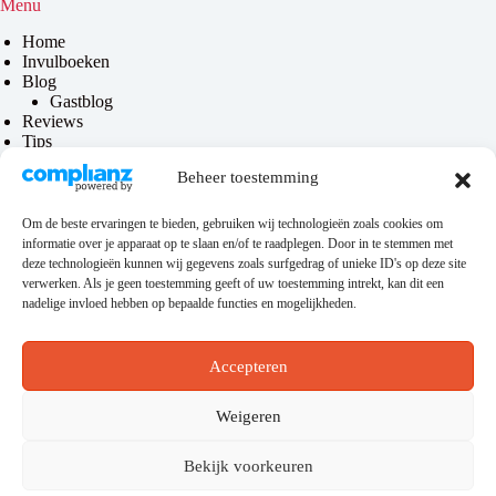
Menu
Home
Invulboeken
Blog
Gastblog
Reviews
Tips
Contact
Beheer toestemming
Over mij
Om de beste ervaringen te bieden, gebruiken wij technologieën zoals cookies om
informatie over je apparaat op te slaan en/of te raadplegen. Door in te stemmen met
Privacy & disclaimer
deze technologieën kunnen wij gegevens zoals surfgedrag of unieke ID's op deze site
verwerken. Als je geen toestemming geeft of uw toestemming intrekt, kan dit een
Privacybeleid
nadelige invloed hebben op bepaalde functies en mogelijkheden.
Disclaimer
Algemene voorwaarden
Accepteren
Hosting
Weigeren
Bekijk voorkeuren
Deze website loopt via
KeurigOnline
. Zoek je nog een