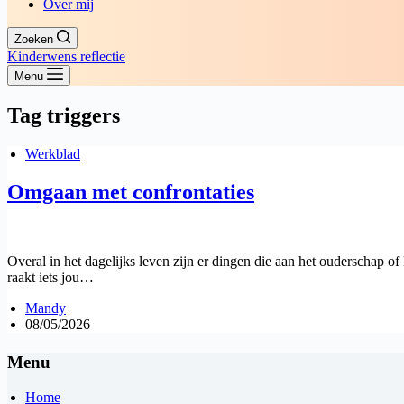
Over mij
Zoeken
Kinderwens reflectie
Menu
Tag
triggers
Werkblad
Omgaan met confrontaties
Overal in het dagelijks leven zijn er dingen die aan het ouderschap of
raakt iets jou…
Mandy
08/05/2026
Menu
Home