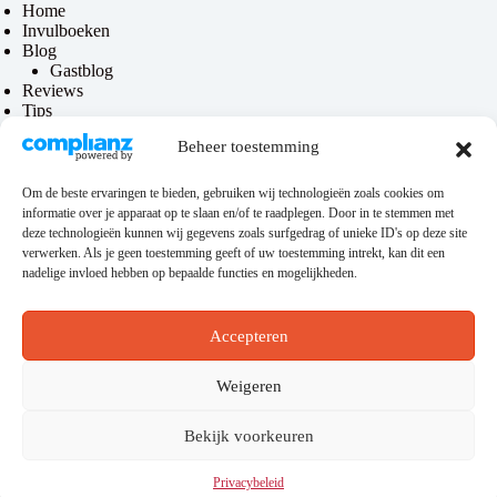
Home
Invulboeken
Blog
Gastblog
Reviews
Tips
Contact
Beheer toestemming
Over mij
Om de beste ervaringen te bieden, gebruiken wij technologieën zoals cookies om
informatie over je apparaat op te slaan en/of te raadplegen. Door in te stemmen met
Privacy & disclaimer
deze technologieën kunnen wij gegevens zoals surfgedrag of unieke ID's op deze site
verwerken. Als je geen toestemming geeft of uw toestemming intrekt, kan dit een
Privacybeleid
nadelige invloed hebben op bepaalde functies en mogelijkheden.
Disclaimer
Algemene voorwaarden
Accepteren
Hosting
Weigeren
Bekijk voorkeuren
Deze website loopt via
KeurigOnline
. Zoek je nog een
betrouwbare hostingprovider? Zie dan
deze link
.
Privacybeleid