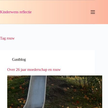
Ga
naar
de
Kinderwens reflectie
inhoud
Tag
rouw
Gastblog
Over 26 jaar moederschap en rouw