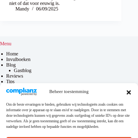
niet of dat voor eeuwig is.
Mandy
06/09/2025
Menu
Home
Invulboeken
Blog
Gastblog
Reviews
Tips
Contact
Beheer toestemming
Over mij
Om de beste ervaringen te bieden, gebruiken wij technologieën zoals cookies om
informatie over je apparaat op te slaan en/of te raadplegen. Door in te stemmen met
Privacy & disclaimer
deze technologieën kunnen wij gegevens zoals surfgedrag of unieke ID's op deze site
verwerken. Als je geen toestemming geeft of uw toestemming intrekt, kan dit een
Privacybeleid
nadelige invloed hebben op bepaalde functies en mogelijkheden.
Disclaimer
Algemene voorwaarden