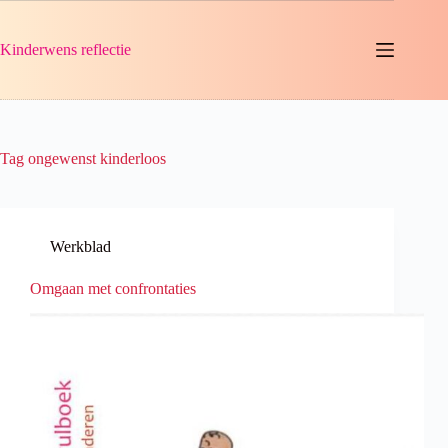
Ga
naar
de
Kinderwens reflectie
inhoud
Tag
ongewenst kinderloos
Werkblad
Omgaan met confrontaties