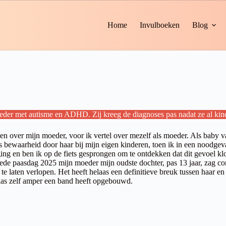
Home
Invulboeken
Blog
moeder met autisme en ADHD. Zij kreeg de diagnoses pas nadat ze al ki
en over mijn moeder, voor ik vertel over mezelf als moeder. Als baby v
bewaarheid door haar bij mijn eigen kinderen, toen ik in een noodgeva
 ging en ben ik op de fiets gesprongen om te ontdekken dat dit gevoel 
weede paasdag 2025 mijn moeder mijn oudste dochter, pas 13 jaar, zag co
 te laten verlopen. Het heeft helaas een definitieve breuk tussen haar e
laas zelf amper een band heeft opgebouwd.