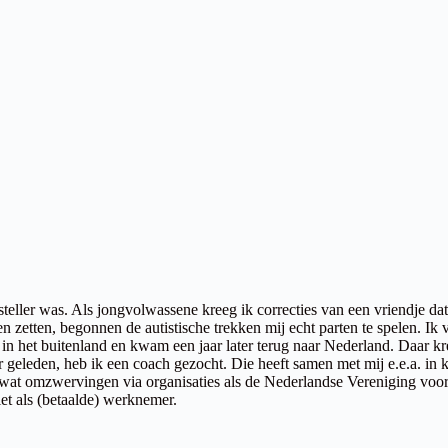
aansteller was. Als jongvolwassene kreeg ik correcties van een vriendje
 zetten, begonnen de autistische trekken mij echt parten te spelen. Ik
ner in het buitenland en kwam een jaar later terug naar Nederland. Daar
geleden, heb ik een coach gezocht. Die heeft samen met mij e.e.a. in ka
wat omzwervingen via organisaties als de Nederlandse Vereniging voo
iet als (betaalde) werknemer.