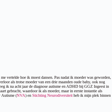
 dat me vertelde hoe ik moest dansen. Pas nadat ik moeder was geworden,
 verloor als trotse moeder van een drie maanden oude baby, ook nog
 kreeg ik na acht jaar de diagnose autisme en ADHD bij GGZ Ingeest in
art gebracht, waardoor ik als moeder, maar in eerste instantie als
r Autisme (
NVA
) en
Stichting Neurodiversiteit
heb ik mijn plek binnen