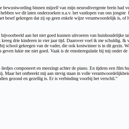
 bewustwording binnen mijzelf van mijn neurodivergente brein had verw
 hebben we dit laten onderzoeken n.a.v. het vastlopen van ons jongste k
het besef gekregen dat zij op geen enkele wijze verantwoordelijk is, 
nk bijvoorbeeld aan het niet goed kunnen uitvoeren van huishoudelijke
ik kreeg drie kinderen in vier jaar tijd. Daarover voel ik me schuldig. 
ij school gekregen van de vader, die ook kostwinner is in dit gezin. Wa
geven lukte me niet goed. Vaak is de emotieregulatie bij mij onder de m
iedjes componeert en meezingt achter de piano. En tijdens een film hui
t mij. Maar het ontbreekt mij aan stevig staan in volle verantwoordelijk
 gezond en gezellig is. Er is verbinding voorbij het verschil.”