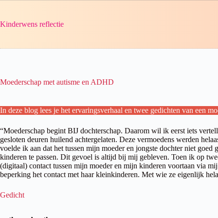
Ga
naar
de
Kinderwens reflectie
inhoud
Moederschap met autisme en ADHD
In deze blog lees je het ervaringsverhaal en twee gedichten van een 
“Moederschap begint BIJ dochterschap. Daarom wil ik eerst iets vertell
gesloten deuren huilend achtergelaten. Deze vermoedens werden helaas 
voelde ik aan dat het tussen mijn moeder en jongste dochter niet goed
kinderen te passen. Dit gevoel is altijd bij mij gebleven. Toen ik op t
(digitaal) contact tussen mijn moeder en mijn kinderen voortaan via mij
beperking het contact met haar kleinkinderen. Met wie ze eigenlijk he
Gedicht