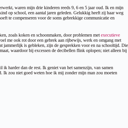
erkt, waren mijn drie kinderen reeds 9, 6 en 5 jaar oud. Ik en mijn
ind op school, een aantal jaren geleden. Gelukkig heeft zij haar weg
of hoeft te compenseren voor de soms gebrekkige communicatie en
 taken, zoals koken en schoonmaken, door problemen met
executieve
Ik voel me ook rot door een gebrek aan rijbewijs, werk en omgang met
t jammerlijk is gebleken, zijn de gesprekken voor en na schooltijd. Die
aat, waardoor bij excessen de decibellen flink oplopen; niet alleen bij
l ik harder dan de rest. Ik geniet van het samenzijn, van samen
heid. Ik zou niet goed weten hoe ik mij zonder mijn man zou moeten