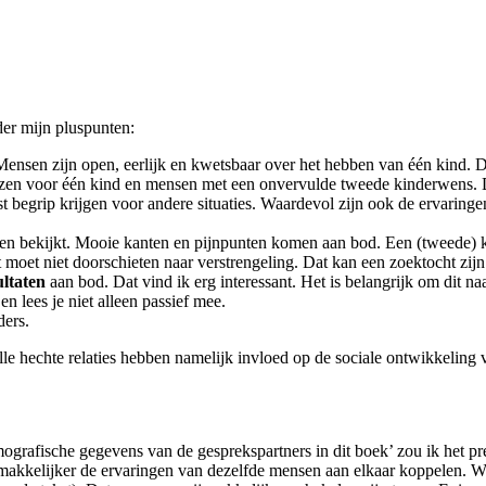
rder mijn pluspunten:
nsen zijn open, eerlijk en kwetsbaar over het hebben van één kind. Do
kiezen voor één kind en mensen met een onvervulde tweede kinderwens
begrip krijgen voor andere situaties. Waardevol zijn ook de ervaringen 
ten bekijkt. Mooie kanten en pijnpunten komen aan bod. Een (tweede) k
oet niet doorschieten naar verstrengeling. Dat kan een zoektocht zijn e
ultaten
aan bod. Dat vind ik erg interessant. Het is belangrijk om dit naas
 en lees je niet alleen passief mee.
ers.
lle hechte relaties hebben namelijk invloed op de sociale ontwikkeling 
rafische gegevens van de gesprekspartners in dit boek’ zou ik het pre
makkelijker de ervaringen van dezelfde mensen aan elkaar koppelen. Wa