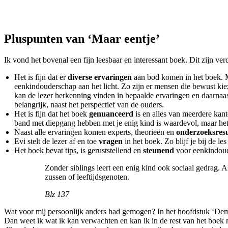
Pluspunten van ‘Maar eentje’
Ik vond het bovenal een fijn leesbaar en interessant boek. Dit zijn ve
Het is fijn dat er
diverse ervaringen
aan bod komen in het boek. Me
eenkindouderschap aan het licht. Zo zijn er mensen die bewust 
kan de lezer herkenning vinden in bepaalde ervaringen en daarnaast 
belangrijk, naast het perspectief van de ouders.
Het is fijn dat het boek
genuanceerd
is en alles van meerdere kan
band met diepgang hebben met je enig kind is waardevol, maar het m
Naast alle ervaringen komen experts, theorieën en
onderzoeksres
Evi stelt de lezer af en toe
vragen
in het boek. Zo blijf je bij de les
Het boek bevat tips, is geruststellend en
steunend
voor eenkindoud
Zonder siblings leert een enig kind ook sociaal gedrag. A
zussen of leeftijdsgenoten.
Blz 137
Wat voor mij persoonlijk anders had gemogen? In het hoofdstuk ‘Demog
Dan weet ik wat ik kan verwachten en kan ik in de rest van het boek 