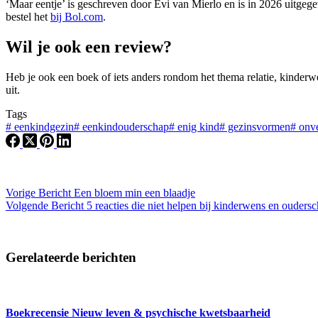
‘Maar eentje’ is geschreven door Evi van Mierlo en is in 2026 uitgeg
bestel het
bij Bol.com
.
Wil je ook een review?
Heb je ook een boek of iets anders rondom het thema relatie, kinder
uit.
Tags
#
eenkindgezin
#
eenkindouderschap
#
enig kind
#
gezinsvormen
#
onve
Vorige
Bericht
Een bloem min een blaadje
Volgende
Bericht
5 reacties die niet helpen bij kinderwens en ouders
Gerelateerde berichten
Boekrecensie Nieuw leven & psychische kwetsbaarheid