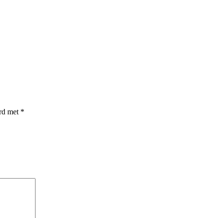
erd met
*