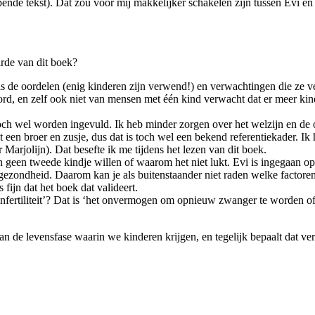
pende tekst). Dat zou voor mij makkelijker schakelen zijn tussen Evi e
rde van dit boek?
 de oordelen (enig kinderen zijn verwend!) en verwachtingen die ze veel
ord, en zelf ook niet van mensen met één kind verwacht dat er meer k
 toch wel worden ingevuld. Ik heb minder zorgen over het welzijn en de 
een broer en zusje, dus dat is toch wel een bekend referentiekader. Ik 
Marjolijn). Dat besefte ik me tijdens het lezen van dit boek.
en tweede kindje willen of waarom het niet lukt. Evi is ingegaan op asp
ezondheid. Daarom kan je als buitenstaander niet raden welke factoren 
fijn dat het boek dat valideert.
 infertiliteit’? Dat is ‘het onvermogen om opnieuw zwanger te worden 
an de levensfase waarin we kinderen krijgen, en tegelijk bepaalt dat ver