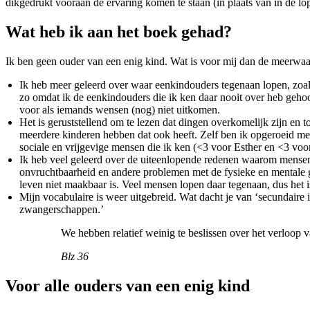
dikgedrukt vooraan de ervaring komen te staan (in plaats van in de lo
Wat heb ik aan het boek gehad?
Ik ben geen ouder van een enig kind. Wat is voor mij dan de meerwaa
Ik heb meer geleerd over waar eenkindouders tegenaan lopen, zoals
zo omdat ik de eenkindouders die ik ken daar nooit over heb geho
voor als iemands wensen (nog) niet uitkomen.
Het is geruststellend om te lezen dat dingen overkomelijk zijn en
meerdere kinderen hebben dat ook heeft. Zelf ben ik opgeroeid met 
sociale en vrijgevige mensen die ik ken (<3 voor Esther en <3 voor 
Ik heb veel geleerd over de uiteenlopende redenen waarom mensen ge
onvruchtbaarheid en andere problemen met de fysieke en mentale g
leven niet maakbaar is. Veel mensen lopen daar tegenaan, dus het is 
Mijn vocabulaire is weer uitgebreid. Wat dacht je van ‘secundaire
zwangerschappen.’
We hebben relatief weinig te beslissen over het verloop v
Blz 36
Voor alle ouders van een enig kind