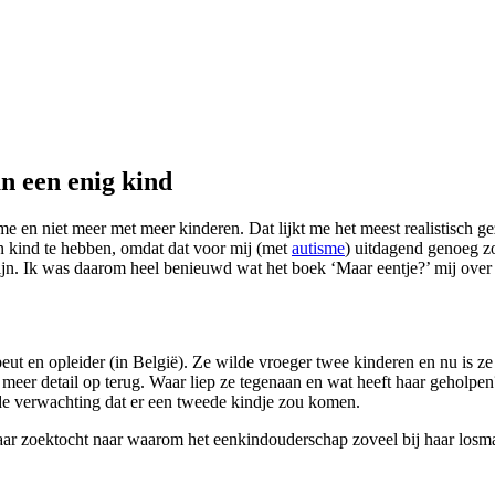
n een enig kind
n niet meer met meer kinderen. Dat lijkt me het meest realistisch gezien
én kind te hebben, omdat dat voor mij (met
autisme
) uitdagend genoeg z
zijn. Ik was daarom heel benieuwd wat het boek ‘Maar eentje?’ mij over
apeut en opleider (in België). Ze wilde vroeger twee kinderen en nu is ze
 meer detail op terug. Waar liep ze tegenaan en wat heeft haar geholpen?
de verwachting dat er een tweede kindje zou komen.
haar zoektocht naar waarom het eenkindouderschap zoveel bij haar losm