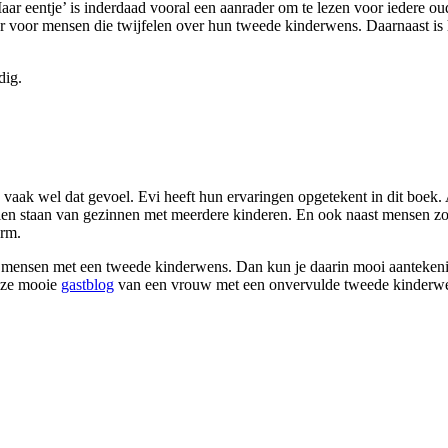
Maar eentje’ is inderdaad vooral een aanrader om te lezen voor iedere o
 voor mensen die twijfelen over hun tweede kinderwens. Daarnaast is h
dig.
k wel dat gevoel. Evi heeft hun ervaringen opgetekent in dit boek. Aan
alen staan van gezinnen met meerdere kinderen. En ook naast mensen 
orm.
mensen met een tweede kinderwens. Dan kun je daarin mooi aantekening
deze mooie
gastblog
van een vrouw met een onvervulde tweede kinderw