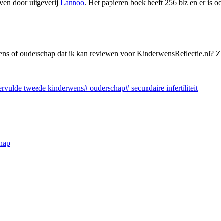
even door uitgeverij
Lannoo
. Het papieren boek heeft 256 blz en er is 
wens of ouderschap dat ik kan reviewen voor KinderwensReflectie.nl? 
rvulde tweede kinderwens
#
ouderschap
#
secundaire infertiliteit
chap