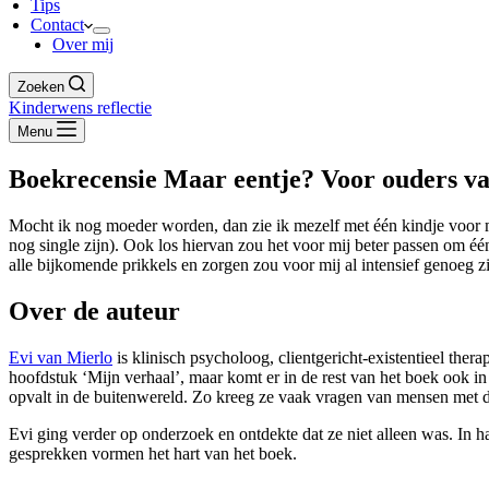
Tips
Contact
Over mij
Zoeken
Kinderwens reflectie
Menu
Boekrecensie Maar eentje? Voor ouders va
Mocht ik nog moeder worden, dan zie ik mezelf met één kindje voor me e
nog single zijn). Ook los hiervan zou het voor mij beter passen om é
alle bijkomende prikkels en zorgen zou voor mij al intensief genoeg 
Over de auteur
Evi van Mierlo
is klinisch psycholoog, clientgericht-existentieel ther
hoofdstuk ‘Mijn verhaal’, maar komt er in de rest van het boek ook in
opvalt in de buitenwereld. Zo kreeg ze vaak vragen van mensen met 
Evi ging verder op onderzoek en ontdekte dat ze niet alleen was. In 
gesprekken vormen het hart van het boek.