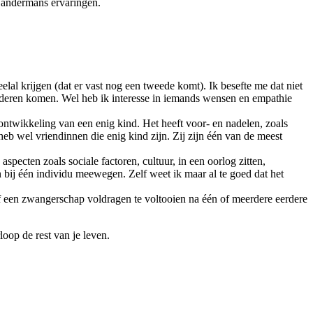
n andermans ervaringen.
al krijgen (dat er vast nog een tweede komt). Ik besefte me dat niet
inderen komen. Wel heb ik interesse in iemands wensen en empathie
ontwikkeling van een enig kind. Het heeft voor- en nadelen, zoals
heb wel vriendinnen die enig kind zijn. Zij zijn één van de meest
ecten zoals sociale factoren, cultuur, in een oorlog zitten,
bij één individu meewegen. Zelf weet ik maar al te goed dat het
of een zwangerschap voldragen te voltooien na één of meerdere eerdere
loop de rest van je leven.