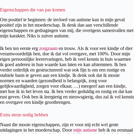
Eigenschappen die van pas komen
Om positief te beginnen: de invloed van autisme kan in mijn geval
positief zijn in het moederschap. Ik denk dan aan verschillende
eigenschappen en gedragingen van mij, die overigens samenvallen met
mijn karakter. Niks is zuiver autisme.
Ik ben ten eerste erg
zorgzaam
en trouw. Als ik voor een kindje of dier
verantwoordelijk ben, doe ik dat vol overgave, met 100%. Door mijn
eigen persoonlijke leerervaringen, heb ik veel kennis in huis waarmee
ik goed anderen in hun waarde kan laten en kan afstemmen. Ik ben
verder orderlijk en gestructureerd wat ook fijn is om een rustige en
stabiele basis te geven aan een kindje. Ik denk ook dat ik mooie
normen en waarden (gezondheid is belangrijk, zorg voor
gelijkwaardigheid, zorgen voor elkaar, …) meegeef aan een kindje,
met hoe ik in het leven sta. Ik ben verder geduldig en rustig en dat kan
rust geven. Ook ben ik leergierig en nieuwsgierig, dus zal ik vol kennis
en overgave een kindje grootbrengen.
Extra steun nodig hebben
Naast die mooie eigenschappen, zijn er voor mij echt wel grote
uitdagingen in het moederschap. Door
mijn autisme
heb ik nu eenmaal