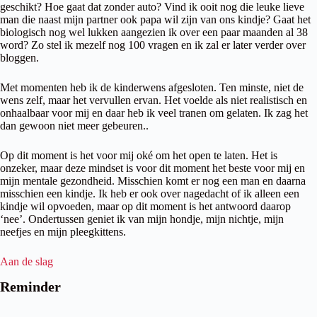
geschikt? Hoe gaat dat zonder auto? Vind ik ooit nog die leuke lieve
man die naast mijn partner ook papa wil zijn van ons kindje? Gaat het
biologisch nog wel lukken aangezien ik over een paar maanden al 38
word? Zo stel ik mezelf nog 100 vragen en ik zal er later verder over
bloggen.
Met momenten heb ik de kinderwens afgesloten. Ten minste, niet de
wens zelf, maar het vervullen ervan. Het voelde als niet realistisch en
onhaalbaar voor mij en daar heb ik veel tranen om gelaten. Ik zag het
dan gewoon niet meer gebeuren..
Op dit moment is het voor mij oké om het open te laten. Het is
onzeker, maar deze mindset is voor dit moment het beste voor mij en
mijn mentale gezondheid. Misschien komt er nog een man en daarna
misschien een kindje. Ik heb er ook over nagedacht of ik alleen een
kindje wil opvoeden, maar op dit moment is het antwoord daarop
‘nee’. Ondertussen geniet ik van mijn hondje, mijn nichtje, mijn
neefjes en mijn pleegkittens.
Aan de slag
Reminder