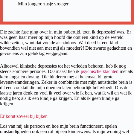
Mijn jongere zusje vroeger
Die zachte fase ging over in mijn pubertijd, toen ik depressief was. Er
was geen haar meer op mijn hoofd die ooit een kind op de wereld
wilde zetten, want dat voelde als zinloos. Wat deed ik een kind
bovendien wel niet aan met mij als moeder?! Die zwarte gedachten en
gevoelens zijn gelukkig weggegaan.
Alhoewel klinische depressies tot het verleden behoren, heb ik nog
steeds sombere periodes. Daarnaast heb ik
psychische klachten
met als
kern angst en dwang. Die hinderen me; al helemaal bij grote
levensveranderingen. Zeker in combinatie met mijn autistische brein is
dit een cocktail die mijn doen en laten behoorlijk beïnvloedt. Dus de
laatste jaren denk en voel ik veel over wie ik ben, wat ik wil en wat ik
nodig heb; als ik een kindje ga krijgen. En als ik geen kindje ga
krijgen..
Er komt zoveel bij kijken
Los van mij als persoon en hoe mijn brein functioneert, spelen
omstandigheden ook een rol bij een kinderwens. Is mijn woning wel