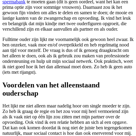
spermabank
te moeten gaan (dit is geen oordeel, want het kan een
prima optie zijn voor sommige vrouwen). Daarnaast zou ik het
gewoon fijn vinden om alles te delen en samen te doen; de mooie en
lastige kanten van de zwangerschap en opvoeding. Ik vind het leuk
en belangrijk dat mijn kindje met twee ouderfiguren opgroeit, die
verschillend zijn en elkaar aanvullen als partner en als ouder.
Fulltime ouder zijn lijkt me voornamelijk ook gewoon heel zwaar. Ik
ben onzeker, vaak moe en/of overprikkeld en heb regelmatig nood
aan tijd voor mezelf. De vraag is dus of ik genoeg draagkracht om
het alleen te doen, ook als ik gebruik zou maken van professionele
ondersteuning en hulp uit mijn sociaal netwerk. Ook praktisch, weet
ik niet goed hoe ik het dan allemaal moet doen. Zo heb ik geen auto
(iets met rijangst).
Voordelen van het alleenstaand
ouderschap
Het lijkt me niet alleen maar nadelig hoor om single moeder te zijn.
Zo heb ik graag de regie en het zou voor mij heel vermoeiend zijn
als ik vaak niet op één lijn zou zitten met mijn partner over de
opvoeding. Ook vind ik een relatie hebben an sich al een opgave.
Dat kan ook komen doordat ik nog niet de juiste ben tegengekomen
natuurlijk, maar sociaal contact is hoe dan ook enerverend voor mij.