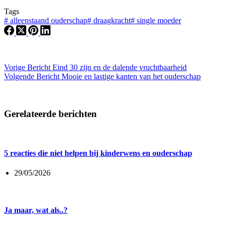
Tags
#
alleenstaand ouderschap
#
draagkracht
#
single moeder
Vorige
Bericht
Eind 30 zijn en de dalende vruchtbaarheid
Volgende
Bericht
Mooie en lastige kanten van het ouderschap
Gerelateerde berichten
5 reacties die niet helpen bij kinderwens en ouderschap
29/05/2026
Ja maar, wat als..?